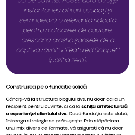
50 de cuvinte. Acest lucru atrage
instantaneu cititorii ocupați și
semnalează o relevanță ridicată
pentru motoarele de căutare,
crescând drastic șansele de a
captura râvnitul "Featured Snippet"
(poziția zero).
Construirea pe o fundație solidă
Gândiți-vă la structura blogului dvs. nu doar ca la un
recipient pentru cuvinte, ci ca la
schița arhitecturală
a experienței clientului dvs.
. Dacă fundația este slabă,
întreaga strategie se prăbușește. Prin stăpânirea
unui mix divers de formate, vă asigurați că nu doar