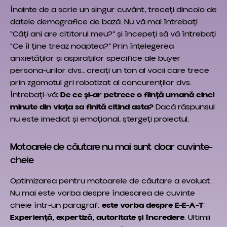
Înainte de a scrie un singur cuvânt, treceți dincolo de
datele demografice de bază. Nu vă mai întrebați
“Câți ani are cititorul meu?” și începeți să vă întrebați
“Ce îl ține treaz noaptea?” Prin înțelegerea
anxietăților și aspirațiilor specifice ale buyer
persona-urilor dvs., creați un ton al vocii care trece
prin zgomotul gri robotizat al concurenților dvs.
Întrebați-vă:
De ce și-ar petrece o ființă umană cinci
minute din viața sa finită citind asta?
Dacă răspunsul
nu este imediat și emoțional, ștergeți proiectul.
Motoarele de căutare nu mai sunt doar cuvinte-
cheie
Optimizarea pentru motoarele de căutare a evoluat.
Nu mai este vorba despre îndesarea de cuvinte
cheie într-un paragraf;
este vorba despre E-E-A-T
:
Experiență, expertiză, autoritate și încredere
. Ultimii