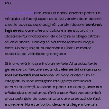
tău.
Echipa noastră
a rafinat un cadru dovedit pentru a
vă ajuta să faceți exact asta. Nu vorbim doar despre
a scrie cuvinte pe o pagină; vorbim despre
conținut
ingineresc
care oferă o valoare imensă, urcă în
clasamentul motoarelor de căutare și obligă cititorii
să dea ‘share’. Haideți să vă transformăm blogul
dintr-un colț liniștit al internetului într-un motor
puternic de vizibilitate și creștere.
Și într-o eră în care instrumentele AI produc texte
generice cu fiecare secundă,
elementul uman nu a
fost niciodată mai valoros
. Vă vom arăta cum să
integrați în mod inteligent inteligența artificială
pentru eficiență, folosind-o pentru a ascuți ideile și a
eficientiza cercetarea, fără a sacrifica vocea unică
și cunoștințele de specialitate care creează de fapt
încredere. Nu este vorba despre a alege între om