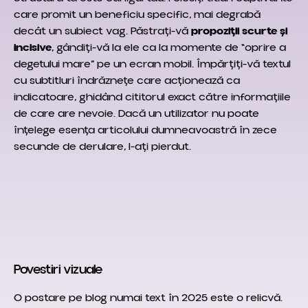
care promit un beneficiu specific, mai degrabă
decât un subiect vag. Păstrați-vă
propoziții scurte și
incisive
, gândiți-vă la ele ca la momente de “oprire a
degetului mare” pe un ecran mobil. Împărțiți-vă textul
cu subtitluri îndrăznețe care acționează ca
indicatoare, ghidând cititorul exact către informațiile
de care are nevoie. Dacă un utilizator nu poate
înțelege esența articolului dumneavoastră în zece
secunde de derulare, l-ați pierdut.
Povestiri vizuale
O postare pe blog numai text în 2025 este o relicvă.