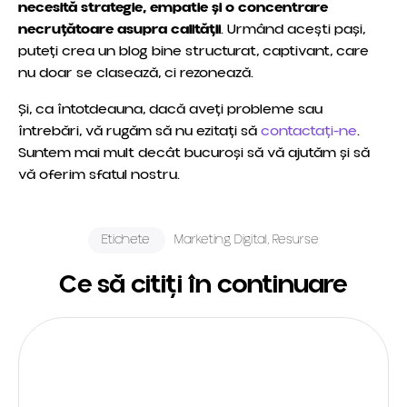
necesită strategie, empatie și o concentrare
necruțătoare asupra calității
. Urmând acești pași,
puteți crea un blog bine structurat, captivant, care
nu doar se clasează, ci rezonează.
Și, ca întotdeauna, dacă aveți probleme sau
întrebări, vă rugăm să nu ezitați să
contactați-ne
.
Suntem mai mult decât bucuroși să vă ajutăm și să
vă oferim sfatul nostru.
Etichete
Marketing Digital
,
Resurse
Ce să citiți în continuare