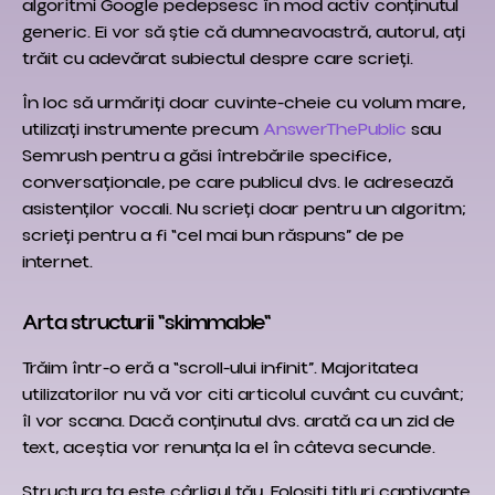
algoritmi Google pedepsesc în mod activ conținutul
generic. Ei vor să știe că dumneavoastră, autorul, ați
trăit cu adevărat subiectul despre care scrieți.
În loc să urmăriți doar cuvinte-cheie cu volum mare,
utilizați instrumente precum
AnswerThePublic
sau
Semrush pentru a găsi întrebările specifice,
conversaționale, pe care publicul dvs. le adresează
asistenților vocali. Nu scrieți doar pentru un algoritm;
scrieți pentru a fi “cel mai bun răspuns” de pe
internet.
Arta structurii "skimmable"
Trăim într-o eră a “scroll-ului infinit”. Majoritatea
utilizatorilor nu vă vor citi articolul cuvânt cu cuvânt;
îl vor scana. Dacă conținutul dvs. arată ca un zid de
text, aceștia vor renunța la el în câteva secunde.
Structura ta este cârligul tău. Folosiți titluri captivante