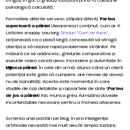
strigați în gol, ci ghidați vizitatorii printr-o călătorie
psihologică calculată.
Formatele diferite servesc stăpâni diferiți.
Partea
superioară a pâlniei
(Awareness) conținut, cum ar fi
Listicles snappy sau larg
Ghiduri ”Cum se face"
,
acționează ca o plasă largă, concepută să atragă
atenția și să rezolve rapid problemele străinilor. Pe
măsură ce se adâncesc, ghidurile comparative și
eseurile video construiesc încredere și autoritate în
Mijlocul pâlniei
. În cele din urmă, atunci când un client
potențial este gata să cumpere, are nevoie de dovezi,
nu de banalități. Acesta este momentul în care
studiile de caz detaliate și rapoartele de date (
Partea
de jos a pâlniei
) fac munca grea, furnizând dovezile
incontestabile necesare pentru a încheia afacerea.
Scrierea unei postări pe blog în era inteligenței
artificiale necesită mai mult decât simpla tastare;