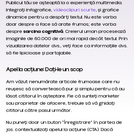
Publicul tău se așteaptă la o experiență multimedia.
Integrați infografice,
videoclipuri scurte
, și grafice
dinamice pentru a despărți textul. Nu este vorba
doar despre a face să arate frumos; este vorba
despre
sarcina cognitivă
. Creierul uman procesează
imaginile de 60.000 de ori mai rapid decât textul. Prin
vizualizarea datelor dvs., veți face ca informațiile dvs.
să fie lipicioase și partajabile.
Apel la acțiune: Dați-le un scop
Am văzut nenumărate articole frumoase care nu
reușesc să convertească pur și simplu pentru că au
lăsat cititorul în așteptare. Fie că sunteți marketer
sau proprietar de afacere, trebuie să vă ghidați
cititorul către pasul următor.
Nu puneți doar un buton “Înregistrare” în partea de
jos. contextualizați apelul la acțiune (CTA). Dacă