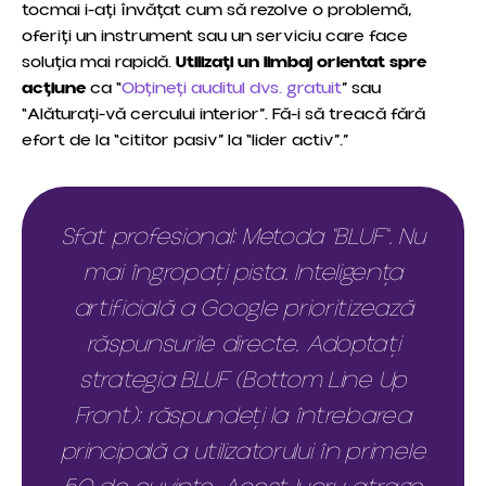
tocmai i-ați învățat cum să rezolve o problemă,
oferiți un instrument sau un serviciu care face
soluția mai rapidă.
Utilizați un limbaj orientat spre
acțiune
ca “
Obțineți auditul dvs. gratuit
” sau
“Alăturați-vă cercului interior”. Fă-i să treacă fără
efort de la “cititor pasiv” la “lider activ”.”
Sfat profesional: Metoda "BLUF". Nu
mai îngropați pista. Inteligența
artificială a Google prioritizează
răspunsurile directe. Adoptați
strategia BLUF (Bottom Line Up
Front): răspundeți la întrebarea
principală a utilizatorului în primele